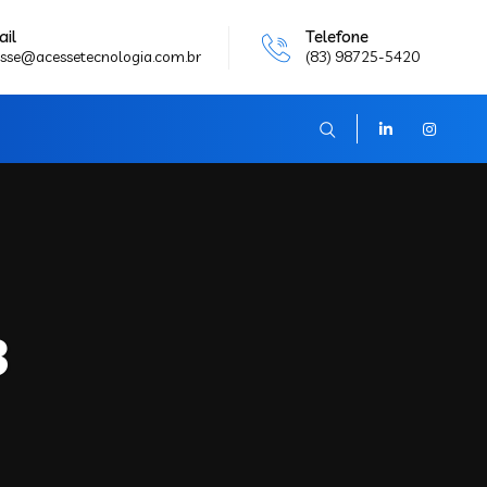
ail
Telefone
sse@acessetecnologia.com.br
(83) 98725-5420
3